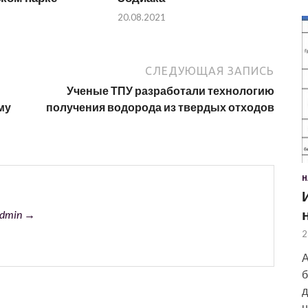
20.08.2021
СЛЕДУЮЩАЯ ЗАПИСЬ
Ученые ТПУ разработали технологию
му
получения водорода из твердых отходов
Н
admin →
2
А
б
д
н