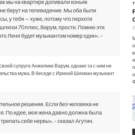
ак мы на квартире допивали коньяк
Т
 не берут на телевидение. Мы оба были
ы, у тебя — хуже, потому что перхоти
шлюхи 70 плюс, Варум, прости. Помню эти
2
, что Леня будет музыкантом номер один». –
М
о
в
я
 своей супруге Анжелике Варум, однако та с ним не
п
тельства мужа. В беседе с Ириной Шихман музыкант
о
Ф
тельное решение. Если без человека не
я. По идее, моя жена давно должна была
 трепать себе нервы», – сказал Агутин.