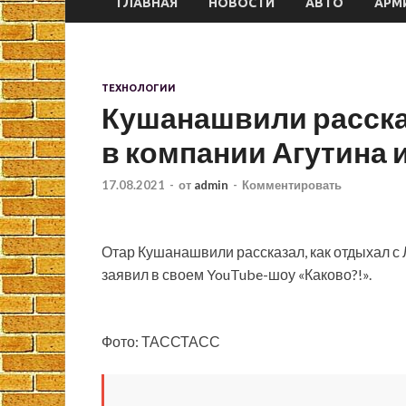
ГЛАВНАЯ
НОВОСТИ
АВТО
АРМ
ТЕХНОЛОГИИ
Кушанашвили расска
в компании Агутина 
17.08.2021
-
от
admin
-
Комментировать
Отар Кушанашвили рассказал, как отдыхал с 
заявил в своем YouTube-шоу «Каково?!».
Фото: ТАССТАСС