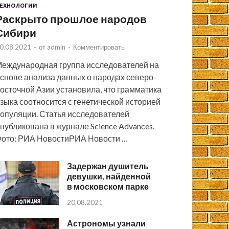
ЕХНОЛОГИИ
Раскрыто прошлое народов
Сибири
0.08.2021
-
от
admin
-
Комментировать
еждународная группа исследователей на
снове анализа данных о народах северо-
осточной Азии установила, что грамматика
зыка соотносится с генетической историей
опуляции. Статья исследователей
публикована в журнале Science Advances.
ото: РИА НовостиРИА Новости …
Задержан душитель
девушки, найденной
в московском парке
20.08.2021
Астрономы узнали