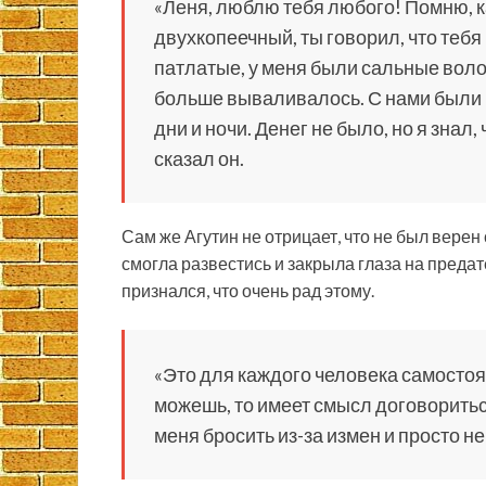
«Леня, люблю тебя любого! Помню, к
двухкопеечный, ты говорил, что тебя
патлатые, у меня были сальные волос
больше вываливалось. С нами были 
дни и ночи. Денег не было, но я знал
сказал он.
Сам же Агутин не отрицает, что не был верен
смогла развестись и закрыла глаза на преда
признался, что очень рад этому.
«Это для каждого человека самостоя
можешь, то имеет смысл договоритьс
меня бросить из-за измен и просто не