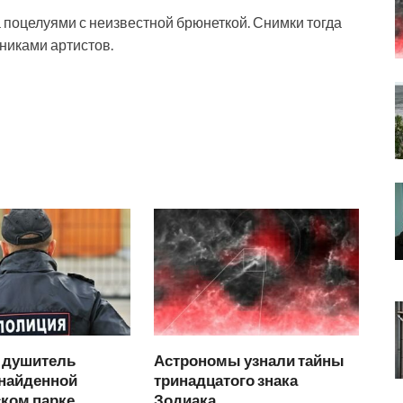
а поцелуями с неизвестной брюнеткой. Снимки тогда
никами артистов.
 душитель
Астрономы узнали тайны
 найденной
тринадцатого знака
ском парке
Зодиака