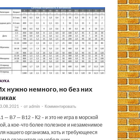
АУКА
Их нужно немного, но без них
никак
3.08.2021
-
от
admin
-
Комментировать
1 — B7 — B12 – К2 – и это не игра в морской
ой, а кое-что более полезное и незаменимое
ля нашего организма, хоть и требующееся
ам в сравнительно небольших …