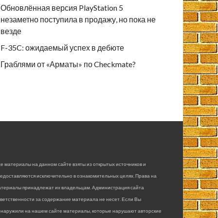
Обновлённая версия PlayStation 5
незаметно поступила в продажу, но пока не
везде
F-35C: ожидаемый успех в дебюте
Граблями от «Арматы» по Checkmate?
е материалы на данном сайте взяты из открытых источников и
едоставляются исключительно в ознакомительных целях. Права на
атериалы принадлежат их владельцам. Администрация сайта
ветственности за содержание материала не несет. Если Вы
бнаружили на нашем сайте материалы, которые нарушают авторские