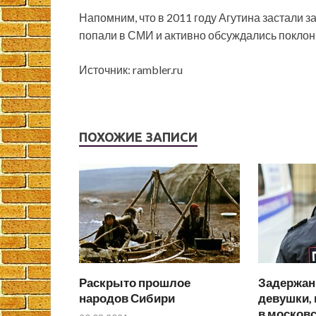
Напомним, что в 2011 году Агутина застали з
попали в СМИ и активно обсуждались поклон
Источник: rambler.ru
ПОХОЖИЕ ЗАПИСИ
Раскрыто прошлое
Задержан
народов Сибири
девушки,
в москов