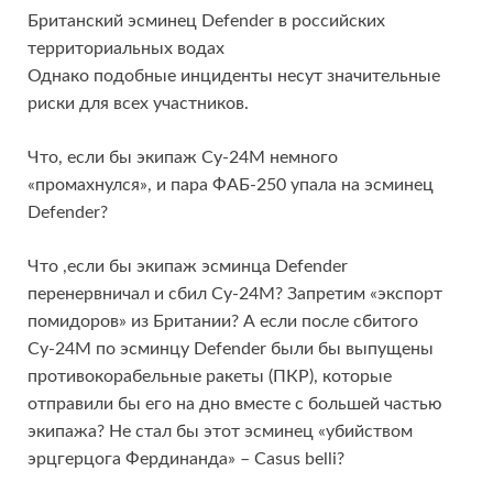
Британский эсминец Defender в российских
территориальных водах
Однако подобные инциденты несут значительные
риски для всех участников.
Что, если бы экипаж Су-24М немного
«промахнулся», и пара ФАБ-250 упала на эсминец
Defender?
Что ,если бы экипаж эсминца Defender
перенервничал и сбил Су-24М? Запретим «экспорт
помидоров» из Британии? А если после сбитого
Су-24М по эсминцу Defender были бы выпущены
противокорабельные ракеты (ПКР), которые
отправили бы его на дно вместе с большей частью
экипажа? Не стал бы этот эсминец «убийством
эрцгерцога Фердинанда» – Casus belli?