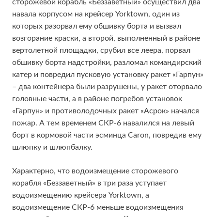
сторожевой корабль «Беззаветный» осуществил два
навала корпусом на крейсер Yorktown, один из
которых разорвал ему обшивку борта и вызвал
возгорание краски, а второй, выполненный в районе
вертолетной площадки, срубил все леера, порвал
обшивку борта надстройки, разломал командирский
катер и повредил пусковую установку ракет «Гарпун»
– два контейнера были разрушены, у ракет оторвало
головные части, а в районе погребов установок
«Гарпун» и противолодочных ракет «Асрок» начался
пожар. А тем временем СКР-6 навалился на левый
борт в кормовой части эсминца Caron, повредив ему
шлюпку и шлюпбалку.
Характерно, что водоизмещение сторожевого
корабля «Беззаветный» в три раза уступает
водоизмещению крейсера Yorktown, а
водоизмещение СКР-6 меньше водоизмещения